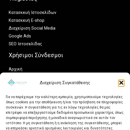
Κατασκευή Ιστοσελίδων
Κατασκευή E-shop
Διαχείριση Social Media
Google Ads
SEO Ιστοσελίδας
Χρήσιμοι Σύνδεσμοι
Αρχική
Portfolio
Διαχείριση Συγκατάθεσης
Γιατί Junction
Άρθρα
Για να παρέχουμε την καλύτερη εμπειρία, χρησιμοποιούμε τεχνολογίες
Δωρεάν Αξιολόγηση
όπως cookies για την αποθήκευση ή/και την πρόσβαση σε πληροφορίες
συσκευών. Η συγκατάθεση για τις εν λόγω τεχνολογίες θα μας
Social Media
επιτρέψει να επεξεργαστούμε δεδομένα προσωπικού χαρακτήρα, όπως
συμπεριφορά περιήγησης ή μοναδικά αναγνωριστικά σε αυτόν τον
ιστότοπο. Η μη συγκατάθεση ή η ανάκληση της συγκατάθεσης, μπορεί
Ακολουθήστε τη Junction.gr για νέα έργα, ιδέες και
να επηρεάσει αρνητικά ορισμένες λειτουργίες και δυνατότητες.