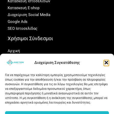
Κατασκευή Ιστοσελίδων
Κατασκευή E-shop
Διαχείριση Social Media
Google Ads
SEO Ιστοσελίδας
Χρήσιμοι Σύνδεσμοι
Αρχική
Portfolio
Διαχείριση Συγκατάθεσης
Γιατί Junction
Άρθρα
Για να παρέχουμε την καλύτερη εμπειρία, χρησιμοποιούμε τεχνολογίες
Δωρεάν Αξιολόγηση
όπως cookies για την αποθήκευση ή/και την πρόσβαση σε πληροφορίες
συσκευών. Η συγκατάθεση για τις εν λόγω τεχνολογίες θα μας επιτρέψει
Social Media
να επεξεργαστούμε δεδομένα προσωπικού χαρακτήρα, όπως
συμπεριφορά περιήγησης ή μοναδικά αναγνωριστικά σε αυτόν τον
ιστότοπο. Η μη συγκατάθεση ή η ανάκληση της συγκατάθεσης, μπορεί να
Ακολουθήστε τη Junction.gr για νέα έργα, ιδέες και
επηρεάσει αρνητικά ορισμένες λειτουργίες και δυνατότητες.
συμβουλές γύρω από websites, SEO και digital marketing.