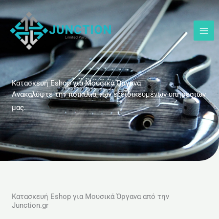
Μετάβαση
στο
περιεχόμενο
Κατασκευή Eshop για Μουσικά Όργανα
Ανακαλύψτε την ποικιλία των εξειδικευμένων υπηρεσιών
μας.
Κατασκευή Eshop για Μουσικά Όργανα από την
Junction.gr