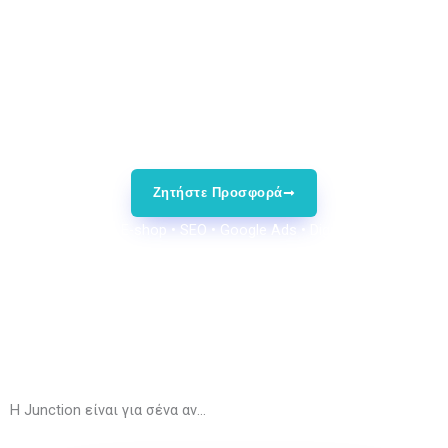
Στη Junction.gr δημιουργούμε επαγγελματικές ιστοσελίδες
και e-shop για επιχειρήσεις που θέλουν καλύτερη εικόνα,
περισσότερη εμπιστοσύνη και περισσότερα αιτήματα από
το διαδίκτυο. Σχεδιάζουμε γρήγορα, responsive και SEO-
friendly websites που βοηθούν τους επισκέπτες να γίνουν
πελάτες.
Ζητήστε Προσφορά
Web Design • E-shop • SEO • Google Ads • Digital Marketing
Η Junction είναι για σένα αν...