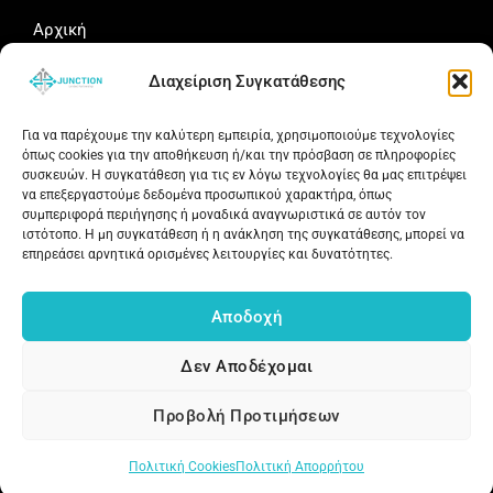
Αρχική
Portfolio
Διαχείριση Συγκατάθεσης
Γιατί Junction
Άρθρα
Για να παρέχουμε την καλύτερη εμπειρία, χρησιμοποιούμε τεχνολογίες
Δωρεάν Αξιολόγηση
όπως cookies για την αποθήκευση ή/και την πρόσβαση σε πληροφορίες
συσκευών. Η συγκατάθεση για τις εν λόγω τεχνολογίες θα μας επιτρέψει
Social Media
να επεξεργαστούμε δεδομένα προσωπικού χαρακτήρα, όπως
συμπεριφορά περιήγησης ή μοναδικά αναγνωριστικά σε αυτόν τον
ιστότοπο. Η μη συγκατάθεση ή η ανάκληση της συγκατάθεσης, μπορεί να
Ακολουθήστε τη Junction.gr για νέα έργα, ιδέες και
επηρεάσει αρνητικά ορισμένες λειτουργίες και δυνατότητες.
συμβουλές γύρω από websites, SEO και digital marketing.
Αποδοχή
Δεν Αποδέχομαι
Copyright © 2026 junction.gr - Κατασκευή Ιστοσελίδων & E-shop. All
Προβολή Προτιμήσεων
rights reserved.
Πολιτική Cookies
Πολιτική Απορρήτου
Powered by junction.gr