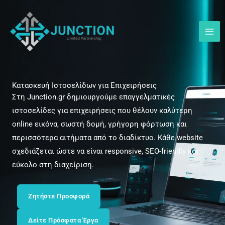
Μετάβαση
στο
περιεχόμενο
Κατασκευή Ιστοσελίδων για Επιχειρήσεις
Στη Junction.gr δημιουργούμε επαγγελματικές
ιστοσελίδες για επιχειρήσεις που θέλουν καλύτερη
online εικόνα, σωστή δομή, γρήγορη φόρτωση και
περισσότερα αιτήματα από το διαδίκτυο. Κάθε website
σχεδιάζεται ώστε να είναι responsive, SEO-friendly και
εύκολο στη διαχείριση.
Ζητήστε Προσφορά
Δείτε Πρόσφατα Έργα