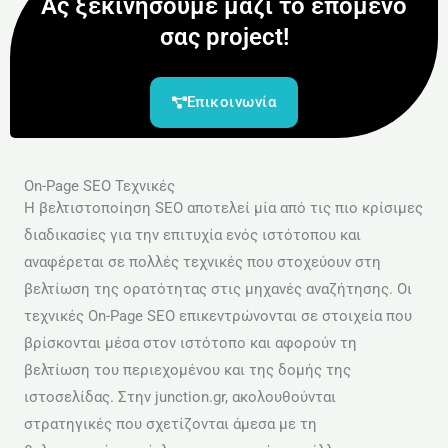
Ας ξεκινήσουμε μαζί το επόμενο
σας project!
Επικοινωνία
On-Page SEO Τεχνικές
Η βελτιστοποίηση SEO αποτελεί μία από τις πιο κρίσιμες
διαδικασίες για την επιτυχία ενός ιστότοπου και
αναφέρεται σε πολλές τεχνικές που στοχεύουν στη
βελτίωση της ορατότητας στις μηχανές αναζήτησης. Οι
τεχνικές On-Page SEO επικεντρώνονται σε στοιχεία που
βρίσκονται μέσα στον ιστότοπο και αφορούν τη
βελτίωση του περιεχομένου και της δομής της
ιστοσελίδας. Στην junction.gr, ακολουθούνται
στρατηγικές που σχετίζονται άμεσα με τη