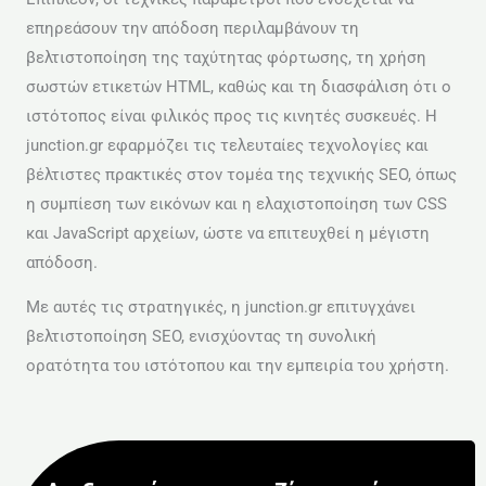
επηρεάσουν την απόδοση περιλαμβάνουν τη
βελτιστοποίηση της ταχύτητας φόρτωσης, τη χρήση
σωστών ετικετών HTML, καθώς και τη διασφάλιση ότι ο
ιστότοπος είναι φιλικός προς τις κινητές συσκευές. Η
junction.gr εφαρμόζει τις τελευταίες τεχνολογίες και
βέλτιστες πρακτικές στον τομέα της τεχνικής SEO, όπως
η συμπίεση των εικόνων και η ελαχιστοποίηση των CSS
και JavaScript αρχείων, ώστε να επιτευχθεί η μέγιστη
απόδοση.
Με αυτές τις στρατηγικές, η junction.gr επιτυγχάνει
βελτιστοποίηση SEO, ενισχύοντας τη συνολική
ορατότητα του ιστότοπου και την εμπειρία του χρήστη.