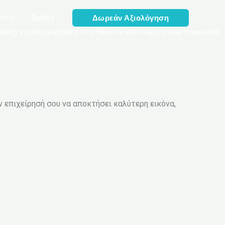
ction
Άρθρα
Δωρεάν Αξιολόγηση
ting για επιχειρήσεις που θέλουν καλύτερη online παρουσία
ν επιχείρησή σου να αποκτήσει καλύτερη εικόνα,