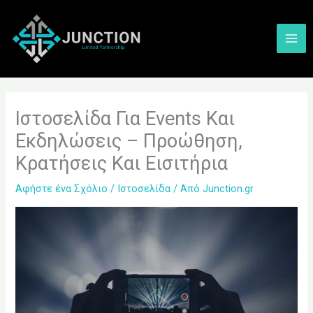
Μετάβαση
Α
στο
ν
περιεχόμενο
α
ζ
ή
τ
Ιστοσελίδα Για Events Και
η
Εκδηλώσεις – Προώθηση,
σ
Κρατήσεις Και Εισιτήρια
η
Αφήστε ένα Σχόλιο
/
Ιστοσελίδα
/ Από
Junction.gr