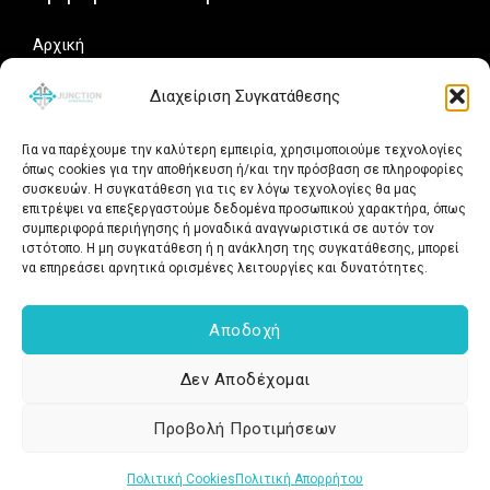
Αρχική
Portfolio
Διαχείριση Συγκατάθεσης
Γιατί Junction
Άρθρα
Για να παρέχουμε την καλύτερη εμπειρία, χρησιμοποιούμε τεχνολογίες
Δωρεάν Αξιολόγηση
όπως cookies για την αποθήκευση ή/και την πρόσβαση σε πληροφορίες
συσκευών. Η συγκατάθεση για τις εν λόγω τεχνολογίες θα μας
Social Media
επιτρέψει να επεξεργαστούμε δεδομένα προσωπικού χαρακτήρα, όπως
συμπεριφορά περιήγησης ή μοναδικά αναγνωριστικά σε αυτόν τον
ιστότοπο. Η μη συγκατάθεση ή η ανάκληση της συγκατάθεσης, μπορεί
Ακολουθήστε τη Junction.gr για νέα έργα, ιδέες και
να επηρεάσει αρνητικά ορισμένες λειτουργίες και δυνατότητες.
συμβουλές γύρω από websites, SEO και digital marketing.
Αποδοχή
Δεν Αποδέχομαι
Copyright © 2026 junction.gr - Κατασκευή Ιστοσελίδων & E-shop.
Προβολή Προτιμήσεων
All rights reserved.
Πολιτική Cookies
Πολιτική Απορρήτου
Powered by junction.gr