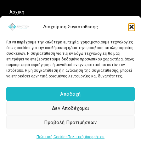
Αρχική
Portfolio
Διαχείριση Συγκατάθεσης
Γιατί Junction
Άρθρα
Για να παρέχουμε την καλύτερη εμπειρία, χρησιμοποιούμε τεχνολογίες
Δωρεάν Αξιολόγηση
όπως cookies για την αποθήκευση ή/και την πρόσβαση σε πληροφορίες
συσκευών. Η συγκατάθεση για τις εν λόγω τεχνολογίες θα μας
Social Media
επιτρέψει να επεξεργαστούμε δεδομένα προσωπικού χαρακτήρα, όπως
συμπεριφορά περιήγησης ή μοναδικά αναγνωριστικά σε αυτόν τον
ιστότοπο. Η μη συγκατάθεση ή η ανάκληση της συγκατάθεσης, μπορεί
Ακολουθήστε τη Junction.gr για νέα έργα, ιδέες και
να επηρεάσει αρνητικά ορισμένες λειτουργίες και δυνατότητες.
συμβουλές γύρω από websites, SEO και digital marketing.
Αποδοχή
Δεν Αποδέχομαι
Copyright © 2026 junction.gr - Κατασκευή Ιστοσελίδων & E-shop.
Προβολή Προτιμήσεων
All rights reserved.
Πολιτική Cookies
Πολιτική Απορρήτου
Powered by junction.gr