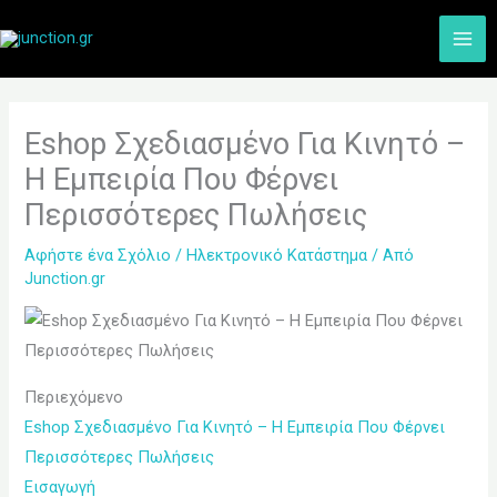
Μετάβαση
Α
στο
ν
περιεχόμενο
α
ζ
Eshop Σχεδιασμένο Για Κινητό –
ή
Η Εμπειρία Που Φέρνει
τ
Περισσότερες Πωλήσεις
η
σ
Αφήστε ένα Σχόλιο
/
Ηλεκτρονικό Κατάστημα
/ Από
η
Junction.gr
Περιεχόμενο
Eshop Σχεδιασμένο Για Κινητό – Η Εμπειρία Που Φέρνει
Περισσότερες Πωλήσεις
Εισαγωγή